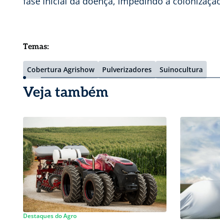
fase inicial da doença, impedindo a colonizaç
Temas:
Cobertura Agrishow
Pulverizadores
Suinocultura
Veja também
Destaques do Agro