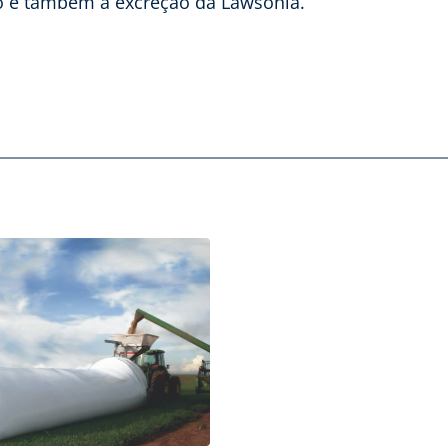
ão e também a excreção da Lawsonia.