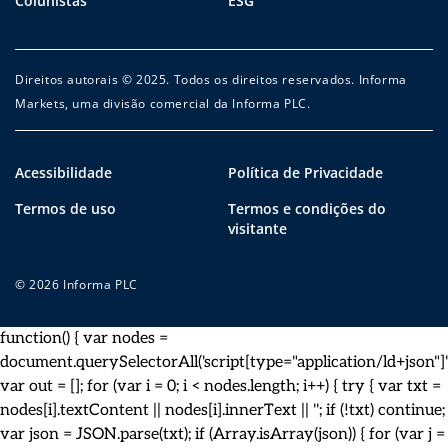
Colunistas
ESG
Direitos autorais © 2025. Todos os direitos reservados. Informa
Markets, uma divisão comercial da Informa PLC.
Acessibilidade
Política de Privacidade
Termos de uso
Termos e condições do
visitante
© 2026 Informa PLC
function() { var nodes =
document.querySelectorAll('script[type="application/ld+json"]')
var out = []; for (var i = 0; i < nodes.length; i++) { try { var txt =
nodes[i].textContent || nodes[i].innerText || ''; if (!txt) continue;
var json = JSON.parse(txt); if (Array.isArray(json)) { for (var j =