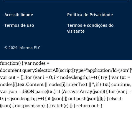
Acessibilidade
Política de Privacidade
Termos de uso
Termos e condições do
visitante
© 2026 Informa PLC
function() { var nodes =
document.querySelectorAll('script[type="application/ld+json"]')
var out = []; for (var i = 0; i < nodes.length; i++) { try { var txt =
nodes[i].textContent || nodes[i].innerText || ''; if (!txt) continue;
var json = JSON.parse(txt); if (Array.isArray(json)) { for (var j =
0; j < json.length; j++) { if (json[j]) out.push(json[j]); } } else if
(json) { out.push(json); } } catch(e) {} } return out; }