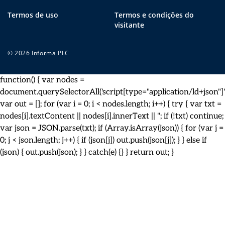
Termos de uso
Termos e condições do
visitante
© 2026 Informa PLC
function() { var nodes =
document.querySelectorAll('script[type="application/ld+json"]')
var out = []; for (var i = 0; i < nodes.length; i++) { try { var txt =
nodes[i].textContent || nodes[i].innerText || ''; if (!txt) continue;
var json = JSON.parse(txt); if (Array.isArray(json)) { for (var j =
0; j < json.length; j++) { if (json[j]) out.push(json[j]); } } else if
(json) { out.push(json); } } catch(e) {} } return out; }