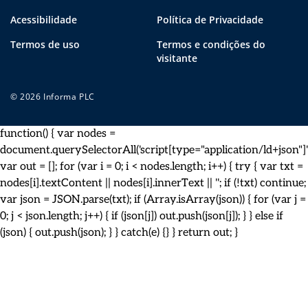
Acessibilidade
Política de Privacidade
Termos de uso
Termos e condições do
visitante
© 2026 Informa PLC
function() { var nodes =
document.querySelectorAll('script[type="application/ld+json"]')
var out = []; for (var i = 0; i < nodes.length; i++) { try { var txt =
nodes[i].textContent || nodes[i].innerText || ''; if (!txt) continue;
var json = JSON.parse(txt); if (Array.isArray(json)) { for (var j =
0; j < json.length; j++) { if (json[j]) out.push(json[j]); } } else if
(json) { out.push(json); } } catch(e) {} } return out; }