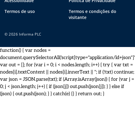
Acessibilidade
Política de Privacidade
Termos de uso
Termos e condições do
visitante
© 2026 Informa PLC
function() { var nodes =
document.querySelectorAll('script[type="application/ld+json"]')
var out = []; for (var i = 0; i < nodes.length; i++) { try { var txt =
nodes[i].textContent || nodes[i].innerText || ''; if (!txt) continue;
var json = JSON.parse(txt); if (Array.isArray(json)) { for (var j =
0; j < json.length; j++) { if (json[j]) out.push(json[j]); } } else if
(json) { out.push(json); } } catch(e) {} } return out; }