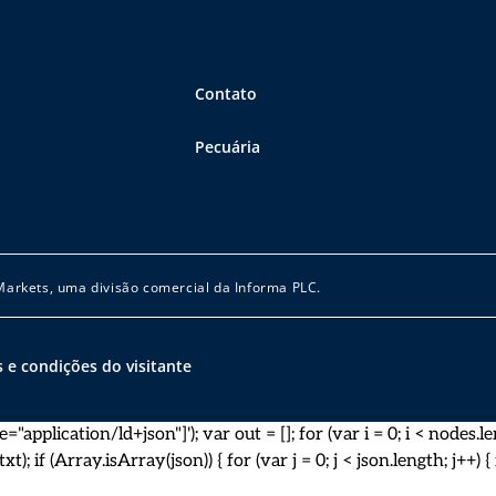
Contato
Pecuária
 Markets, uma divisão comercial da Informa PLC.
 e condições do visitante
pplication/ld+json"]'); var out = []; for (var i = 0; i < nodes.len
; if (Array.isArray(json)) { for (var j = 0; j < json.length; j++) { if 