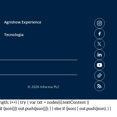
Agrishow Experience
Tecnologia
© 2026 Informa PLC
gth; i++) { try { var txt = nodes[i].textContent ||
(json[j]) out.push(json[j]); } } else if (json) { out.push(json); } }