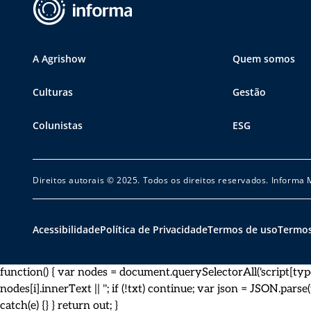
A Agrishow
Quem somos
Culturas
Gestão
Colunistas
ESG
Direitos autorais © 2025. Todos os direitos reservados. Informa
Acessibilidade
Política de Privacidade
Termos de uso
Termos
function() { var nodes = document.querySelectorAll('script[type="a
nodes[i].innerText || ''; if (!txt) continue; var json = JSON.parse(txt)
catch(e) {} } return out; }