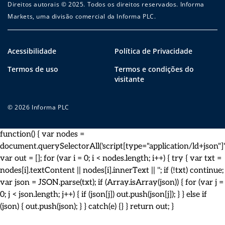
Direitos autorais © 2025. Todos os direitos reservados. Informa
Markets, uma divisão comercial da Informa PLC.
Acessibilidade
Política de Privacidade
Termos de uso
Termos e condições do
visitante
© 2026 Informa PLC
function() { var nodes =
document.querySelectorAll('script[type="application/ld+json"]')
var out = []; for (var i = 0; i < nodes.length; i++) { try { var txt =
nodes[i].textContent || nodes[i].innerText || ''; if (!txt) continue;
var json = JSON.parse(txt); if (Array.isArray(json)) { for (var j =
0; j < json.length; j++) { if (json[j]) out.push(json[j]); } } else if
(json) { out.push(json); } } catch(e) {} } return out; }