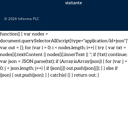
visitante
© 2026 Informa PLC
function() { var nodes =
document.querySelectorAll('script[type="application/ld+json"]')
var out = []; for (var i = 0; i < nodes.length; i++) { try { var txt =
nodes[i].textContent || nodes[i].innerText || ''; if (!txt) continue;
var json = JSON.parse(txt); if (Array.isArray(json)) { for (var j =
0; j < json.length; j++) { if (json[j]) out.push(json[j]); } } else if
(json) { out.push(json); } } catch(e) {} } return out; }