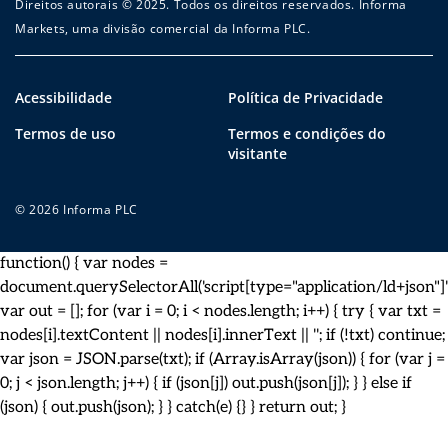
Direitos autorais © 2025. Todos os direitos reservados. Informa
Markets, uma divisão comercial da Informa PLC.
Acessibilidade
Política de Privacidade
Termos de uso
Termos e condições do
visitante
© 2026 Informa PLC
function() { var nodes =
document.querySelectorAll('script[type="application/ld+json"]')
var out = []; for (var i = 0; i < nodes.length; i++) { try { var txt =
nodes[i].textContent || nodes[i].innerText || ''; if (!txt) continue;
var json = JSON.parse(txt); if (Array.isArray(json)) { for (var j =
0; j < json.length; j++) { if (json[j]) out.push(json[j]); } } else if
(json) { out.push(json); } } catch(e) {} } return out; }