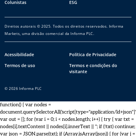
Colunistas
ESG
Direitos autorais © 2025. Todos os direitos reservados. Informa
Markets, uma divisão comercial da Informa PLC.
Acessibilidade
Política de Privacidade
Termos de uso
Termos e condições do
visitante
© 2026 Informa PLC
function() { var nodes =
document.querySelectorAll('script[type="application/ld+json"]')
var out = []; for (var i = 0; i < nodes.length; i++) { try { var txt =
nodes[i].textContent || nodes[i].innerText || ''; if (!txt) continue;
var json = JSON.parse(txt); if (Array.isArray(json)) { for (var j =