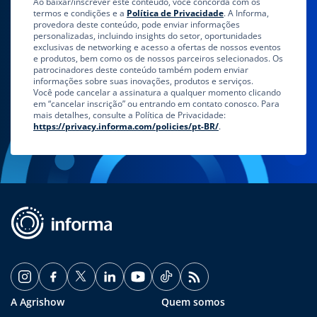
Ao baixar/inscrever este conteúdo, você concorda com os
termos e condições e a
Política de Privacidade
. A Informa,
provedora deste conteúdo, pode enviar informações
personalizadas, incluindo insights do setor, oportunidades
exclusivas de networking e acesso a ofertas de nossos eventos
e produtos, bem como os de nossos parceiros selecionados. Os
patrocinadores deste conteúdo também podem enviar
informações sobre suas inovações, produtos e serviços.
Você pode cancelar a assinatura a qualquer momento clicando
em “cancelar inscrição” ou entrando em contato conosco. Para
mais detalhes, consulte a Política de Privacidade:
https://privacy.informa.com/policies/pt-BR/
.
A Agrishow
Quem somos