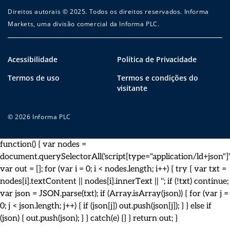
Direitos autorais © 2025. Todos os direitos reservados. Informa
Markets, uma divisão comercial da Informa PLC.
Acessibilidade
Política de Privacidade
Termos de uso
Termos e condições do
visitante
© 2026 Informa PLC
function() { var nodes =
document.querySelectorAll('script[type="application/ld+json"]')
var out = []; for (var i = 0; i < nodes.length; i++) { try { var txt =
nodes[i].textContent || nodes[i].innerText || ''; if (!txt) continue;
var json = JSON.parse(txt); if (Array.isArray(json)) { for (var j =
0; j < json.length; j++) { if (json[j]) out.push(json[j]); } } else if
(json) { out.push(json); } } catch(e) {} } return out; }