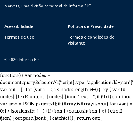
Markets, uma divisão comercial da Informa PLC.
Acessibilidade
Política de Privacidade
Termos de uso
Termos e condições do
visitante
© 2026 Informa PLC
function() { var nodes =
document.querySelectorAll('script[type="application/ld+json"]')
var out = []; for (var i = 0; i < nodes.length; i++) { try { var txt =
nodes[i].textContent || nodes[i].innerText || ''; if (!txt) continue;
var json = JSON.parse(txt); if (Array.isArray(json)) { for (var j =
0; j < json.length; j++) { if (json[j]) out.push(json[j]); } } else if
(json) { out.push(json); } } catch(e) {} } return out; }