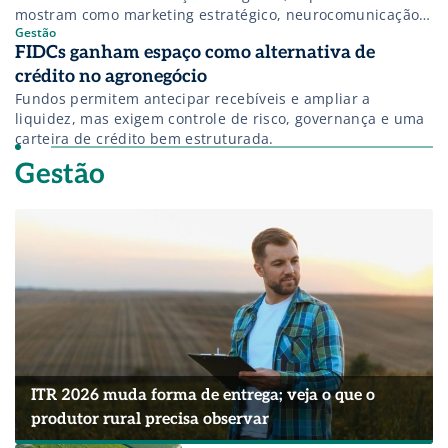
mostram como marketing estratégico, neurocomunicação e
Gestão
comunicação baseada em evidências podem reposicionar
FIDCs ganham espaço como alternativa de
o agronegócio como protagonista da bioeconomia,
conectando produtividade, impacto e credibilidade.
crédito no agronegócio
Fundos permitem antecipar recebíveis e ampliar a
liquidez, mas exigem controle de risco, governança e uma
carteira de crédito bem estruturada.
Gestão
ITR 2026 muda forma de entrega; veja o que o
produtor rural precisa observar